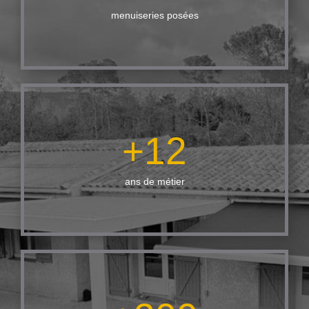
menuiseries posées
+
12
ans de métier